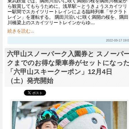
東武鉄道では、隅田川沿いに咲く満開の桜を隅田川橋梁か
ら観賞してもらうために、浅草駅～とうきょうスカイツリ
ー駅間でスカイツリートレインによる臨時列車「サクラト
レイン」を運転する。 隅田川沿いに咲く満開の桜を、隅田
川橋梁上のスカイツリートレインからゆ…
続きを読む...
2022-03-17 19:0
六甲山スノーパーク入園券と スノーパ
クまでのお得な乗車券がセットになっ
「六甲山スキークーポン」12月4日
（土）発売開始